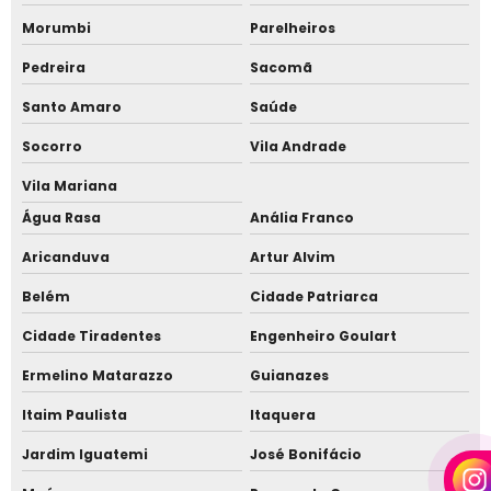
Morumbi
Parelheiros
Empresa que instala telha sanduíche
Pedreira
Sacomã
Forro amadeirado para telhado
Santo Amaro
Saúde
Instalação de cobertura para varanda
Socorro
Vila Andrade
Instalação de cobertura residencial
Vila Mariana
Instalação de cobertura sem laje
Água Rasa
Anália Franco
Instalação de telha sanduíche
Aricanduva
Artur Alvim
Instalação de telha sanduíche alto padrão
Belém
Cidade Patriarca
Instalação de telha sanduíche em Alphaville
Cidade Tiradentes
Engenheiro Goulart
Instalação de telha sanduíche em Barueri
Ermelino Matarazzo
Guianazes
Instalação de telha sanduíche em Cotia
Itaim Paulista
Itaquera
Jardim Iguatemi
José Bonifácio
Instalação de telha sanduíche Jardim Europa