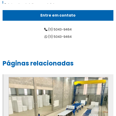
Fabricantes de telhas sanduíche
Fornecedor de telha sanduíche
Entre em contato
Indústria de telha sanduíche
(11) 5043-9464
M2 telha sanduíche
(11) 5043-9464
Preço telha semi sanduíche
Preço telha trapézio galvalume
Páginas relacionadas
Telha forro
Telha forro amadeirado
Telha forro branca
Telha forro galvalume
Telha forro galvanizada
Telha forro madeira