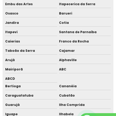
Telha sanduiche com madeira
Embu das Artes
Itapecerica da Serra
Osasco
Barueri
Telha sanduíche
Jandira
Cotia
Telha sanduíche alto padrão
Itapevi
Santana de Parnaíba
Telha sanduíche alto padrão em Alphaville
Caierias
Franco da Rocha
Telha sanduíche amadeirada
Taboão da Serra
Cajamar
Telha sanduíche com acabamento madeira
Arujá
Alphaville
Telha sanduíche com forro amadeirado
Mairiporã
ABC
Telha sanduíche com forro térmico madeira
ABCD
Telha sanduíche com instalação
Bertioga
Cananéia
Telha sanduíche cor cerâmica
Caraguatatuba
Cubatão
Telha sanduíche efeito madeira
Guarujá
Ilha Comprida
Telha sanduíche em Cotia
Iguape
Ilhabela