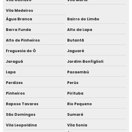
Telha trapézio 40
Vila Medeiros
Telha trapézio galvalume
Água Branca
Bairro do Limão
Telha trapezoidal galvanizada preço
Barra Funda
Alto da Lapa
Telhas sanduíche pir
Alto de Pinheiros
Butantã
Telhas sanduíche pu
Freguesia do Ó
Jaguaré
Jaraguá
Jardim Bonfiglioli
Telhas sanduíche pu preço
Lapa
Pacaembú
Valor metro telha sanduíche
Perdizes
Perús
Valor telha sanduíche
Pinheiros
Pirituba
Venda de telha sanduíche
Raposo Tavares
Rio Pequeno
Acessórios para fixação de telhas
São Domingos
Sumaré
Parafusos calços
Vila Leopoldina
Vila Sonia
Cobertura telha termoacústica