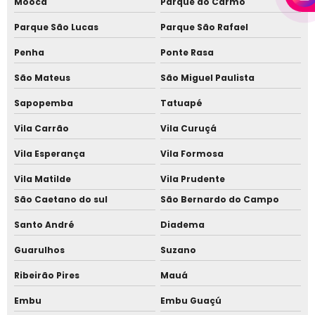
Moóca
Parque do Carmo
Instalação de telhado metálico
Parque São Lucas
Parque São Rafael
Instalação de telhado para garagem
Penha
Ponte Rasa
Telha com forro amadeirado
São Mateus
São Miguel Paulista
Telha isotérmica
Sapopemba
Tatuapé
Telha isotérmica em Barueri
Vila Carrão
Vila Curuçá
Telha isotérmica em Alphaville
Vila Esperança
Vila Formosa
Telha metálica com aparência de madeira
Vila Matilde
Vila Prudente
Telha que imita madeira preço
São Caetano do sul
São Bernardo do Campo
Telha sanduiche acabamento madeira
Santo André
Diadema
Telha sanduiche com acabamento amadeirado
Guarulhos
Suzano
Telha sanduiche com forro
Ribeirão Pires
Mauá
Telha sanduiche com forro de madeira
Embu
Embu Guaçú