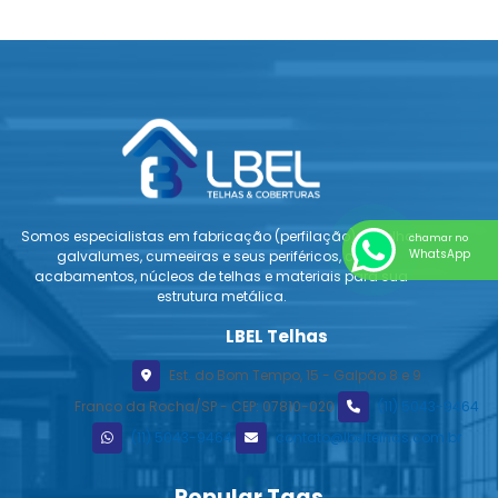
Somos especialistas em fabricação (perfilação) de telhas
chamar no
WhatsApp
galvalumes, cumeeiras e seus periféricos, como
acabamentos, núcleos de telhas e materiais para sua
estrutura metálica.
LBEL Telhas
Est. do Bom Tempo, 15 - Galpão 8 e 9
Franco da Rocha/SP - CEP: 07810-020
(11) 5043-9464
(11) 5043-9464
contato@lbeltelhas.com.br
Popular Tags