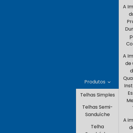
A I
d
Pr
Dur
p
Co
A I
de
d
Qual
Produtos
Ins
Es
Telhas Simples
Me
Telhas Semi-
Sanduíche
A i
Telha
d