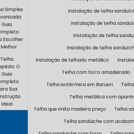
ha Simples
Instalação de telha sanduíc
vanizada:
Instalação de telha sandu
Guia
ompleto
Instalação de telha sand
a Escolher
 Melhor
Instalação de telha sanduíc
Telha
Instalação de telhado metálico
Instal
apézio: O
Telha com forro amadeirado
Guia
ompleto
Telha isotérmica em Barueri
Telha
ara Sua
nstrução
Telha metálica com aparê
Ideal
Telha que imita madeira preço
Telha s
Telha sanduiche com acaba
Telha sanduiche com forro
Telha san