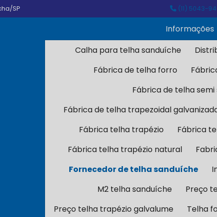
ocha/SP
(11) 5043-9
Informações
Calha para telha sanduíche
Distr
Fábrica de telha forro
Fábric
Fábrica de telha semi
Fábrica de telha trapezoidal galvanizad
Fábrica telha trapézio
Fábrica te
Fábrica telha trapézio natural
Fabri
Fornecedor de telha sanduíche
I
M2 telha sanduíche
Preço t
Preço telha trapézio galvalume
Telha f