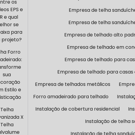
ntre os
leos EPS e
Empresa de telha sanduích
IR e qual
Empresa de telha sanduích
elhor se
aixa para
Empresa de telhado alto pad
 projeto?
Empresa de telhado em con
lha Forro
deirado:
Empresa de telhado para cas
ansforme
Empresa de telhado para casas d
sua
coração
Empresa de telhados metálicos
Empres
 Estilo e
Forro amadeirado para telhado
Instala
isticação
Instalação de cobertura residencial
In
Telha
vanizada X
Instalação de telha 
Telha
lvalume
Instalação de telha sanduí