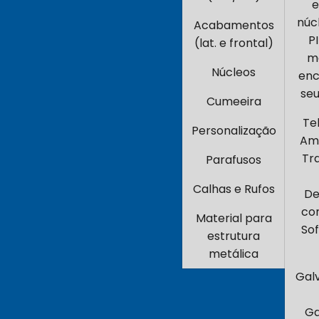
e
núc
Acabamentos
P
(lat. e frontal)
m
Núcleos
enc
seu
Cumeeira
Te
Personalização
Ama
Tr
Parafusos
Calhas e Rufos
De
com
Material para
Sof
estrutura
metálica
Gal
Ga