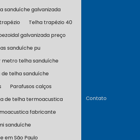
a sanduíche galvanizada
trapézio
Telha trapézio 40
pezoidal galvanizada preço
has sanduíche pu
r metro telha sanduíche
 de telha sanduíche
s
Parafusos calços
Contato
ja de telha termoacustica
rmoacustica fabricante
mi sanduíche
e em São Paulo