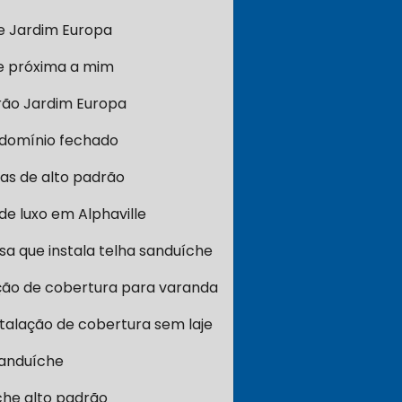
e Jardim Europa
e próxima a mim
rão Jardim Europa
domínio fechado
as de alto padrão
e luxo em Alphaville
a que instala telha sanduíche
ção de cobertura para varanda
stalação de cobertura sem laje
sanduíche
che alto padrão