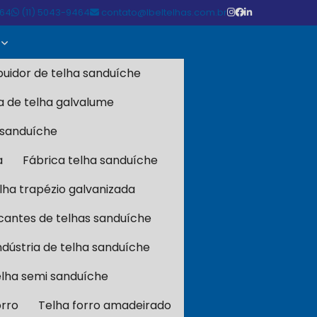
464
(11) 5043-9464
contato@lbeltelhas.com.br
ibuidor de telha sanduíche
a de telha galvalume
 sanduíche
a
Fábrica telha sanduíche
lha trapézio galvanizada
cantes de telhas sanduíche
ndústria de telha sanduíche
elha semi sanduíche
orro
Telha forro amadeirado