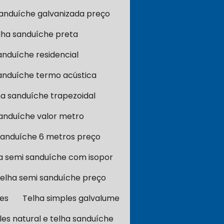
sanduíche galvanizada preço
lha sanduíche preta
anduíche residencial
anduíche termo acústica
ha sanduíche trapezoidal
anduíche valor metro
sanduíche 6 metros preço
a semi sanduíche com isopor
elha semi sanduíche preço
les
Telha simples galvalume
les natural e telha sanduíche