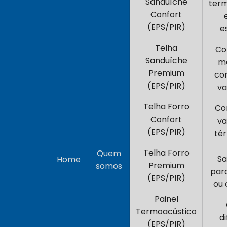
Sanduíche
ter
Confort
(EPS/PIR)
e
Telha
Co
Sanduíche
me
Premium
con
(EPS/PIR)
va
Telha Forro
Co
Confort
va
(EPS/PIR)
té
Telha Forro
Quem
Sa
Home
Premium
somos
par
(EPS/PIR)
ou
Painel
Termoacústico
d
(EPS/PIR)