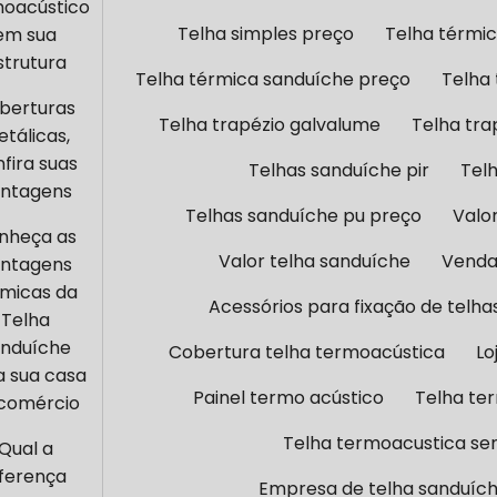
moacústico
Telha simples preço
Telha térmic
em sua
strutura
Telha térmica sanduíche preço
Telha 
berturas
Telha trapézio galvalume
Telha tra
tálicas,
fira suas
Telhas sanduíche pir
Tel
ntagens
Telhas sanduíche pu preço
Valo
nheça as
Valor telha sanduíche
Venda
ntagens
rmicas da
Acessórios para fixação de telha
Telha
nduíche
Cobertura telha termoacústica
Lo
a sua casa
Painel termo acústico
Telha te
 comércio
Telha termoacustica se
Qual a
iferença
Empresa de telha sanduích