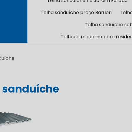
Telha sanduíche no Jardim Europa
Telha sanduíche preço Barueri
Telh
Telha sanduíche so
Telhado moderno para residên
duíche
a sanduíche