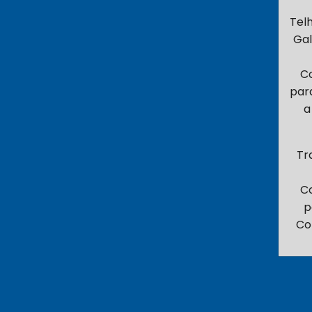
Tel
Gal
C
par
a
Tr
C
p
Co