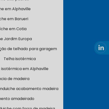
he em Alphaville
íche em Barueri
uíche em Cotia
he Jardim Europa
ação de telhado para garagem
Telha isotérmica
 isotérmica em Alphaville
ncia de madeira
anduiche acabamento madeira
mento amadeirado
duiche com forro de madeira