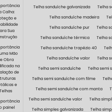
mportância
Telha sanduíche galvanizada
Telha 
a Calha:
Telha sanduíche madeira
Te
oteção e
abilidade
Telha sanduíche pur
Telha s
ara Sua
nstrução
Telha sanduíche térmica
Telha s
mportância
Telha sanduíche trapézio 40
Tel
 uma Mão
Telha sanduíche valor
Telha s
e Obra
ificada na
Telha semi sanduíche
Telha semi 
talação de
truturas
Telha semi sanduíche com filme
Telh
tálicas e
Telha semi sanduíche com manta
T
Telhas
Telha semi sanduíche valor
Telha simp
mportância
o painel
Telha simples galvanizada
Telha simp