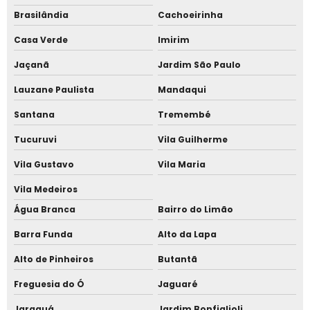
Valor metro telha sanduíche
Brasilândia
Cachoeirinha
Valor telha sanduíche
Casa Verde
Imirim
Venda de telha sanduíche
Jaçanã
Jardim São Paulo
Acessórios para fixação de telhas
Lauzane Paulista
Mandaqui
Parafusos calços
Santana
Tremembé
Cobertura telha termoacústica
Tucuruvi
Vila Guilherme
Vila Gustavo
Vila Maria
Loja de telha termoacustica
Vila Medeiros
Painel termo acústico
Água Branca
Bairro do Limão
Telha termoacustica fabricante
Barra Funda
Alto da Lapa
Telha termoacustica semi sanduíche
Alto de Pinheiros
Butantã
Empresa de telha sanduíche em São Paulo
Freguesia do Ó
Jaguaré
Empresa de telha sanduíche Jardim Europa
Jaraguá
Jardim Bonfiglioli