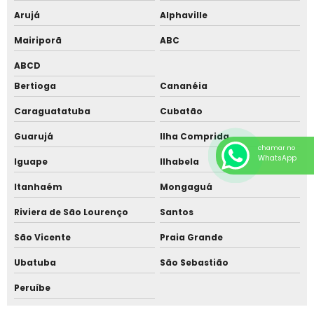
Telhado moderno para residência de alto padrão
Arujá
Alphaville
Mairiporã
ABC
ABCD
Bertioga
Cananéia
Caraguatatuba
Cubatão
Guarujá
Ilha Comprida
chamar no
WhatsApp
Iguape
Ilhabela
Itanhaém
Mongaguá
Riviera de São Lourenço
Santos
São Vicente
Praia Grande
Ubatuba
São Sebastião
Peruíbe