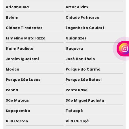
Aricanduva
Artur Alvim
Telha que imita madeira preço
Belém
Cidade Patriarca
Telha sanduiche acabamento madeira
Cidade Tiradentes
Engenheiro Goulart
Telha sanduiche com acabamento amadeirado
Ermelino Matarazzo
Guianazes
Telha sanduiche com forro
Itaim Paulista
Itaquera
Telha sanduiche com forro de madeira
Jardim Iguatemi
José Bonifácio
Telha sanduiche com madeira
Moóca
Parque do Carmo
Telha sanduíche
Parque São Lucas
Parque São Rafael
Telha sanduíche alto padrão
Penha
Ponte Rasa
Telha sanduíche alto padrão em Alphaville
São Mateus
São Miguel Paulista
Telha sanduíche amadeirada
Sapopemba
Tatuapé
Telha sanduíche com acabamento madeira
Vila Carrão
Vila Curuçá