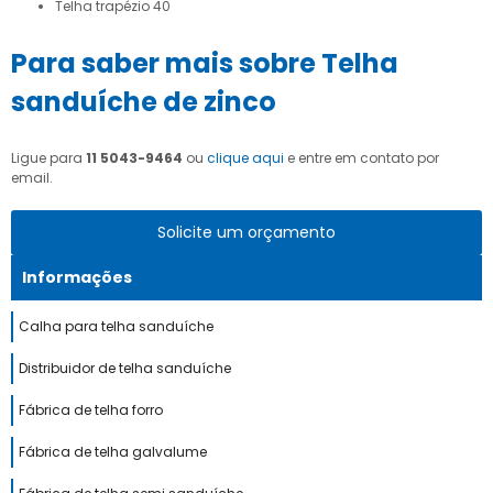
telha trapézio 40
Para saber mais sobre Telha
sanduíche de zinco
Ligue para
11 5043-9464
ou
clique aqui
e entre em contato por
email.
Solicite um orçamento
Informações
Calha para telha sanduíche
Distribuidor de telha sanduíche
Fábrica de telha forro
Fábrica de telha galvalume