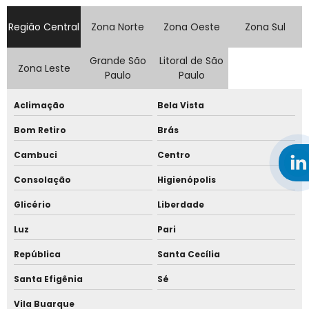
Telha simples galvanizada
Região Central
Zona Norte
Zona Oeste
Zona Sul
Telha simples natural e telha sanduíche
Telha simples preço
Grande São
Litoral de São
Zona Leste
Paulo
Paulo
Telha térmica sanduíche galvanizada
Aclimação
Bela Vista
Telha térmica sanduíche preço
Bom Retiro
Brás
Telha trapézio
Cambuci
Centro
Telha trapézio 40
Consolação
Higienópolis
Telha trapézio galvalume
Glicério
Liberdade
Telha trapezoidal galvanizada preço
Luz
Pari
Telhas sanduíche pir
República
Santa Cecília
Telhas sanduíche pu
Santa Efigênia
Sé
Telhas sanduíche pu preço
Vila Buarque