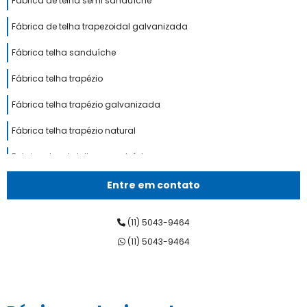
Fábrica de telha semi sanduíche
Fábrica de telha trapezoidal galvanizada
Fábrica telha sanduíche
Fábrica telha trapézio
Fábrica telha trapézio galvanizada
Fábrica telha trapézio natural
Fabricantes de telhas sanduíche
Fornecedor de telha sanduíche
Entre em contato
Indústria de telha sanduíche
(11) 5043-9464
M2 telha sanduíche
(11) 5043-9464
Preço telha semi sanduíche
Preço telha trapézio galvalume