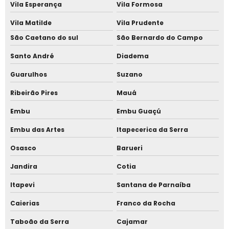
Telha sanduíche com forro amadeirado
Vila Esperança
Vila Formosa
Telha sanduíche com forro térmico madeira
Vila Matilde
Vila Prudente
São Caetano do sul
São Bernardo do Campo
Telha sanduíche com instalação
Santo André
Diadema
Telha sanduíche cor cerâmica
Guarulhos
Suzano
Telha sanduíche efeito madeira
Ribeirão Pires
Mauá
Telha sanduíche em Cotia
Embu
Embu Guaçú
Telha sanduíche madeira em Alphaville
Embu das Artes
Itapecerica da Serra
Telha sanduíche no Jardim Europa
Osasco
Barueri
Telha sanduíche preço
Jandira
Cotia
Telha sanduíche preço Barueri
Itapevi
Santana de Parnaíba
Telha sanduíche preço em Cotia
Caierias
Franco da Rocha
Telha sanduíche sob medida
Taboão da Serra
Cajamar