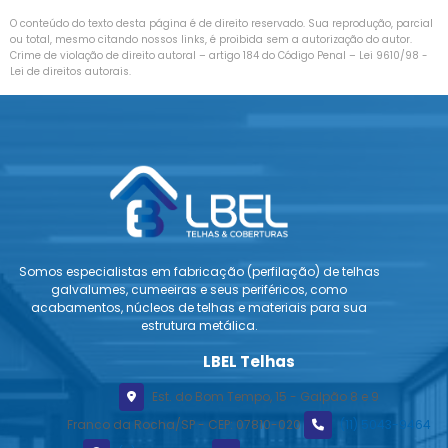
O conteúdo do texto desta página é de direito reservado. Sua reprodução, parcial
ou total, mesmo citando nossos links, é proibida sem a autorização do autor.
Crime de violação de direito autoral – artigo 184 do Código Penal –
Lei 9610/98 -
Lei de direitos autorais
.
Somos especialistas em fabricação (perfilação) de telhas
galvalumes, cumeeiras e seus periféricos, como
acabamentos, núcleos de telhas e materiais para sua
estrutura metálica.
LBEL Telhas
Est. do Bom Tempo, 15 - Galpão 8 e 9
Franco da Rocha/SP - CEP: 07810-020
(11) 5043-9464