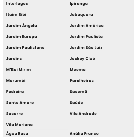
Interlagos
Ipiranga
Instalação de telha sanduíche alto padrão
Itaim Bibi
Jabaquara
Instalação de telha sanduíche em Alphaville
Jardim Ângela
Jardim América
Instalação de telha sanduíche em Barueri
Jardim Europa
Jardim Paulista
Instalação de telha sanduíche em Cotia
Jardim Paulistano
Jardim São Luiz
Instalação de telha sanduíche Jardim Europa
Jardins
Jockey Club
Instalação de telhado metálico
M'Boi Mirim
Moema
Instalação de telhado para garagem
Morumbi
Parelheiros
Telha com forro amadeirado
Pedreira
Sacomã
Telha isotérmica
Santo Amaro
Saúde
Telha isotérmica em Barueri
Socorro
Vila Andrade
Telha isotérmica em Alphaville
Vila Mariana
Água Rasa
Anália Franco
Telha metálica com aparência de madeira