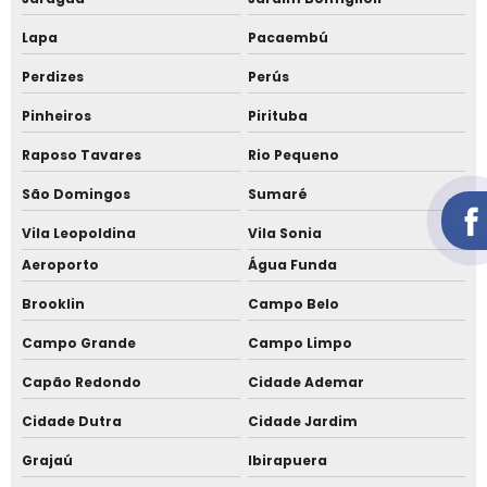
Empresa de telha sanduíche próxima a mim
Lapa
Pacaembú
Empresa de telhado alto padrão Jardim Europa
Perdizes
Perús
Empresa de telhado em condomínio fechado
Pinheiros
Pirituba
Empresa de telhado para casas de alto padrão
Raposo Tavares
Rio Pequeno
Empresa de telhado para casas de luxo em Alphaville
São Domingos
Sumaré
Empresa de telhados metálicos
Vila Leopoldina
Vila Sonia
Aeroporto
Água Funda
Empresa que instala telha sanduíche
Brooklin
Campo Belo
Forro amadeirado para telhado
Campo Grande
Campo Limpo
Instalação de cobertura para varanda
Capão Redondo
Cidade Ademar
Instalação de cobertura residencial
Cidade Dutra
Cidade Jardim
Instalação de cobertura sem laje
Grajaú
Ibirapuera
Instalação de telha sanduíche