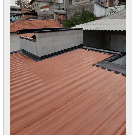
Telha sanduíche 5 metros preço
Telha sanduíche 6m
Telha sanduíche 6m preço
Telha sanduíche 7 metros
Telha sanduíche 8 metros
Telha sanduíche branca
Telha sanduíche branca lisa
Telha sanduíche de 5 m
Telha sanduíche de 6 metros
Telha sanduíche de zinco
Telha sanduíche de zinco preço
Telha sanduíche fabricante