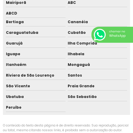
Mairiporã
ABC
ABCD
Bertioga
Cananéia
chamar no
Caraguatatuba
Cubatão
WhatsApp
Guarujá
Ilha Comprida
Iguape
Ilhabela
Itanhaém
Mongaguá
Riviera de São Lourenço
Santos
São Vicente
Praia Grande
Ubatuba
São Sebastião
Peruíbe
O conteúdo do texto desta página é de direito reservado. Sua reprodução, parcial
ou total, mesmo citando nossos links, é proibida sem a autorização do autor.