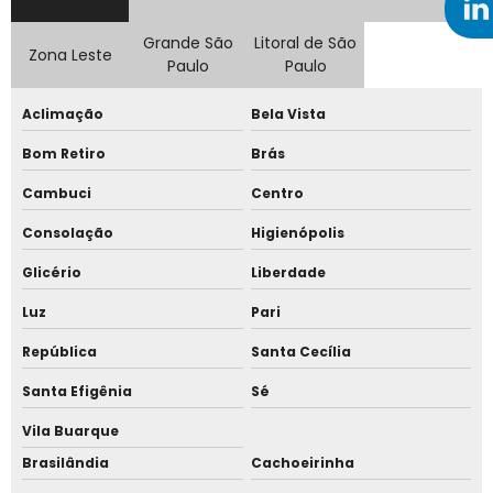
Grande São
Litoral de São
Telhas sanduíche pu
Zona Leste
Paulo
Paulo
Telhas sanduíche pu preço
Aclimação
Bela Vista
Valor metro telha sanduíche
Bom Retiro
Brás
Valor telha sanduíche
Cambuci
Centro
Venda de telha sanduíche
Consolação
Higienópolis
Acessórios para fixação de telhas
Glicério
Liberdade
Parafusos calços
Luz
Pari
Cobertura telha termoacústica
República
Santa Cecília
Loja de telha termoacustica
Santa Efigênia
Sé
Painel termo acústico
Vila Buarque
Telha termoacustica fabricante
Brasilândia
Cachoeirinha