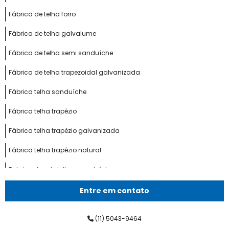
Fábrica de telha forro
Fábrica de telha galvalume
Fábrica de telha semi sanduíche
Fábrica de telha trapezoidal galvanizada
Fábrica telha sanduíche
Fábrica telha trapézio
Fábrica telha trapézio galvanizada
Fábrica telha trapézio natural
Fabricantes de telhas sanduíche
Fornecedor de telha sanduíche
Entre em contato
Indústria de telha sanduíche
(11) 5043-9464
M2 telha sanduíche