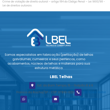
Crime de violação de direito autoral – artigo 184 do Código Penal –
Lei 9610/98 -
Lei de direitos autorais
.
Somos especialistas em fabricação (perfilação) de telhas
galvalumes, cumeeiras e seus periféricos, como
acabamentos, núcleos de telhas e materiais para sua
estrutura metálica.
LBEL Telhas
Est. do Bom Tempo, 15 - Galpão 8 e 9
Franco da Rocha/SP - CEP: 07810-020
(11) 5043-9464
(11) 5043-9464
contato@lbeltelhas.com.br