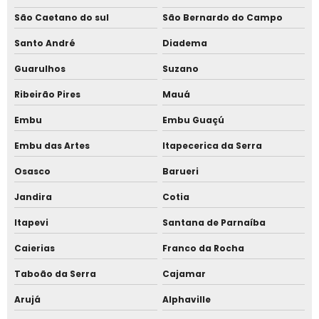
Telha sanduíche preço Barueri
São Caetano do sul
São Bernardo do Campo
Telha sanduíche preço em Cotia
Santo André
Diadema
Telha sanduíche sob medida
Guarulhos
Suzano
Telhado moderno para residência de alto padrão
Ribeirão Pires
Mauá
Embu
Embu Guaçú
Embu das Artes
Itapecerica da Serra
Osasco
Barueri
Jandira
Cotia
Itapevi
Santana de Parnaíba
Caierias
Franco da Rocha
Taboão da Serra
Cajamar
Arujá
Alphaville