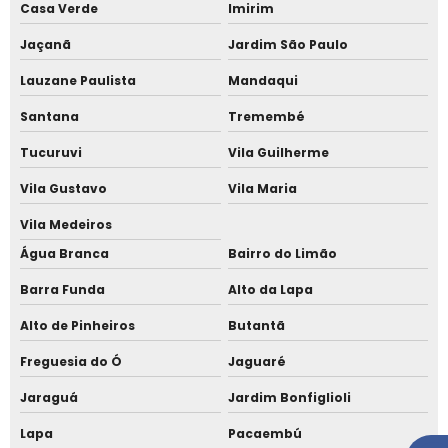
Telha termoacustica semi sanduíche
Casa Verde
Imirim
Jaçanã
Jardim São Paulo
Empresa de telha sanduíche em São Paulo
Lauzane Paulista
Mandaqui
Empresa de telha sanduíche Jardim Europa
Santana
Tremembé
Empresa de telha sanduíche próxima a mim
Tucuruvi
Vila Guilherme
Empresa de telhado alto padrão Jardim Europa
Vila Gustavo
Vila Maria
Empresa de telhado em condomínio fechado
Vila Medeiros
Empresa de telhado para casas de alto padrão
Água Branca
Bairro do Limão
Empresa de telhado para casas de luxo em Alphaville
Barra Funda
Alto da Lapa
Empresa de telhados metálicos
Alto de Pinheiros
Butantã
Empresa que instala telha sanduíche
Freguesia do Ó
Jaguaré
Forro amadeirado para telhado
Jaraguá
Jardim Bonfiglioli
Instalação de cobertura para varanda
Lapa
Pacaembú