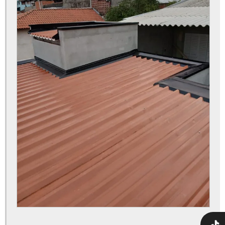
Telha sanduíche de zinco
Telha sanduíche de zinco preço
Telha sanduíche fabricante
Telha sanduíche galvalume
Telha sanduíche galvalume preço
Telha sanduíche galvanizada
Telha sanduíche galvanizada preço
Telha sanduíche madeira
Telha sanduíche preta
Telha sanduíche pur
Telha sanduíche residencial
Telha sanduíche térmica