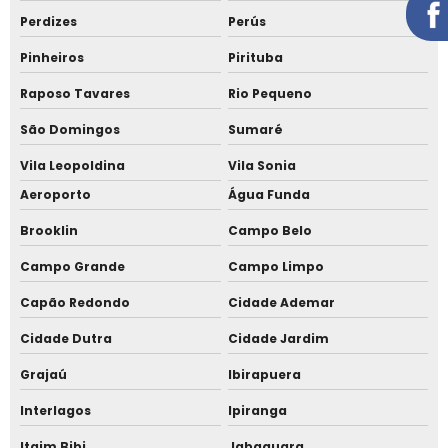
Instalação de cobertura residencial
Perdizes
Perús
Instalação de cobertura sem laje
Pinheiros
Pirituba
Instalação de telha sanduíche
Raposo Tavares
Rio Pequeno
São Domingos
Sumaré
Instalação de telha sanduíche alto padrão
Vila Leopoldina
Vila Sonia
Instalação de telha sanduíche em Alphaville
Aeroporto
Água Funda
Instalação de telha sanduíche em Barueri
Brooklin
Campo Belo
Instalação de telha sanduíche em Cotia
Campo Grande
Campo Limpo
Instalação de telha sanduíche Jardim Europa
Capão Redondo
Cidade Ademar
Instalação de telhado metálico
Cidade Dutra
Cidade Jardim
Instalação de telhado para garagem
Grajaú
Ibirapuera
Telha com forro amadeirado
Interlagos
Ipiranga
Telha isotérmica
Itaim Bibi
Jabaquara