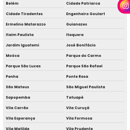
Belém
Cidade Patriarca
Telha sanduíche amadeirada
Cidade Tiradentes
Engenheiro Goulart
Telha sanduíche com acabamento madeira
Ermelino Matarazzo
Guianazes
Telha sanduíche com forro amadeirado
Itaim Paulista
Itaquera
Telha sanduíche com forro térmico madeira
Jardim Iguatemi
José Bonifácio
Telha sanduíche com instalação
Moóca
Parque do Carmo
Telha sanduíche cor cerâmica
Parque São Lucas
Parque São Rafael
Telha sanduíche efeito madeira
Penha
Ponte Rasa
Telha sanduíche em Cotia
São Mateus
São Miguel Paulista
Sapopemba
Tatuapé
Telha sanduíche madeira em Alphaville
Vila Carrão
Vila Curuçá
Telha sanduíche no Jardim Europa
Vila Esperança
Vila Formosa
Telha sanduíche preço
Vila Matilde
Vila Prudente