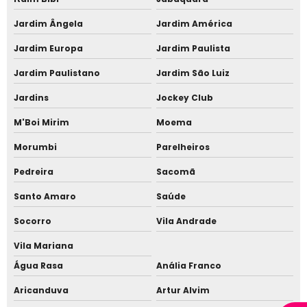
Telha isotérmica em Barueri
Jardim Ângela
Jardim América
Telha isotérmica em Alphaville
Jardim Europa
Jardim Paulista
Telha metálica com aparência de madeira
Jardim Paulistano
Jardim São Luiz
Telha que imita madeira preço
Jardins
Jockey Club
Telha sanduiche acabamento madeira
M'Boi Mirim
Moema
Telha sanduiche com acabamento amadeirado
Morumbi
Parelheiros
Pedreira
Sacomã
Telha sanduiche com forro
Santo Amaro
Saúde
Telha sanduiche com forro de madeira
Socorro
Vila Andrade
Telha sanduiche com madeira
Vila Mariana
Telha sanduíche
Água Rasa
Anália Franco
Telha sanduíche alto padrão
Aricanduva
Artur Alvim
Telha sanduíche alto padrão em Alphaville